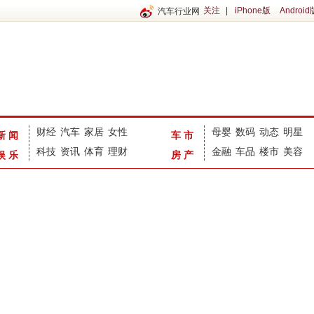
关注
|
iPhone版
Android
汽车行业网
财经
汽车
家居
女性
母婴
数码
动态
明星
新闻
车市
科技
资讯
体育
理财
金融
车品
楼市
美容
娱乐
房产