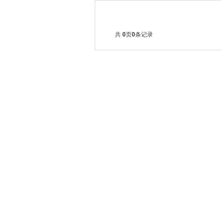
共
0
页
0
条记录